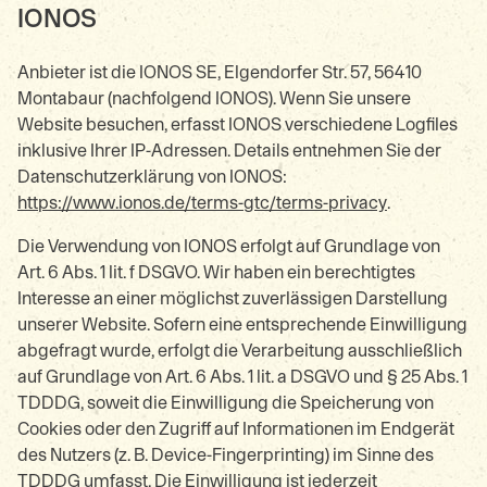
IONOS
Anbieter ist die IONOS SE, Elgendorfer Str. 57, 56410
Montabaur (nachfolgend IONOS). Wenn Sie unsere
Website besuchen, erfasst IONOS verschiedene Logfiles
inklusive Ihrer IP-Adressen. Details entnehmen Sie der
Datenschutzerklärung von IONOS:
https://www.ionos.de/terms-gtc/terms-privacy
.
Die Verwendung von IONOS erfolgt auf Grundlage von
Art. 6 Abs. 1 lit. f DSGVO. Wir haben ein berechtigtes
Interesse an einer möglichst zuverlässigen Darstellung
unserer Website. Sofern eine entsprechende Einwilligung
abgefragt wurde, erfolgt die Verarbeitung ausschließlich
auf Grundlage von Art. 6 Abs. 1 lit. a DSGVO und § 25 Abs. 1
TDDDG, soweit die Einwilligung die Speicherung von
Cookies oder den Zugriff auf Informationen im Endgerät
des Nutzers (z. B. Device-Fingerprinting) im Sinne des
TDDDG umfasst. Die Einwilligung ist jederzeit