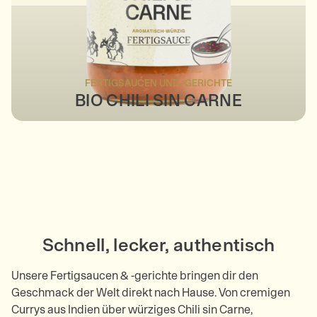
FERTIGSAUCEN UND -GERICHTE
BIO CHILI SIN CARNE
FERTIGSAUCEN UND -GERICHTE
FERTIGSAUCEN UND -GERICHTE
BIO VEGANE BRATENSAUCE
FERTIGSAUCEN UND -GERICHTE
BIO VEGANES GULASCH
FERTIGSAUCEN UND -GERICHTE
BIO TIKKA MASALA
FERTIGSAUCEN UND -GERICHTE
BIO CURRY PALAK
FERTIGSAUCEN UND -GERICHTE
BIO RED THAI CURRYSAUCE
FERTIGSAUCEN UND -GERICHTE
BIO ERDNUSSSAUCE SATÉ
BIO ROGAN JOSH
Schnell, lecker, authentisch
Unsere Fertigsaucen & -gerichte bringen dir den
Geschmack der Welt direkt nach Hause. Von cremigen
Currys aus Indien über würziges Chili sin Carne,