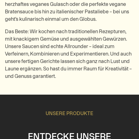
herzhaftes veganes Gulasch oder die perfekte vegane
Bratensauce bis hin zu italienischer Pastaliebe – bei uns
geht’s kulinarisch einmal um den Globus.
Das Beste: Wir kochen nach traditionellen Rezepturen,
mit knackigem Gemüse und ausgewählten Gewürzen.
Unsere Saucen sind echte Allrounder – ideal zum
Verfeinern, Kombinieren und Experimentieren. Und auch
unsere fertigen Gerichte lassen sich ganz nach Lust und
Laune ergänzen. So hast du immer Raum für Kreativität –
und Genuss garantiert.
UNSERE PRODUKTE
ENTDECKE UNSERE
BROTAUFSTRICHE