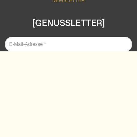
NEWSLETTER
[GENUSSLETTER]
Wir bei SANCHON wollen mit dir die industrielle
Lebensmittelproduktion auf den Kopf stellen. Komm mit
uns auf die Genussreise und entdecke unsere
Produktneuheiten und leckere Rezepte.
Die
Datenschutzerklärung
habe ich zur Kenntnis
genommen.