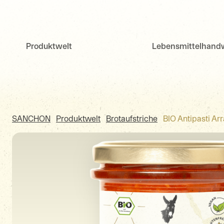
Direkt
zum
Inhalt
Produktwelt
Lebensmittelhand
SANCHON
Produktwelt
Brotaufstriche
BIO Antipasti Ar