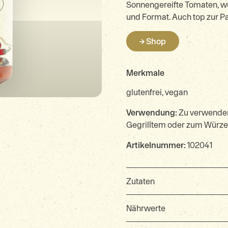
Sonnengereifte Tomaten, wü
und Format. Auch top zur P
→ Shop
Merkmale
glutenfrei, vegan
Verwendung:
Zu verwenden 
Gegrilltem oder zum Würzen
Artikelnummer:
102041
Zutaten
Nährwerte