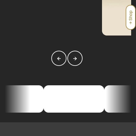
→ Shop
←
→